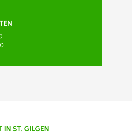
TEN
0
00
IN ST. GILGEN