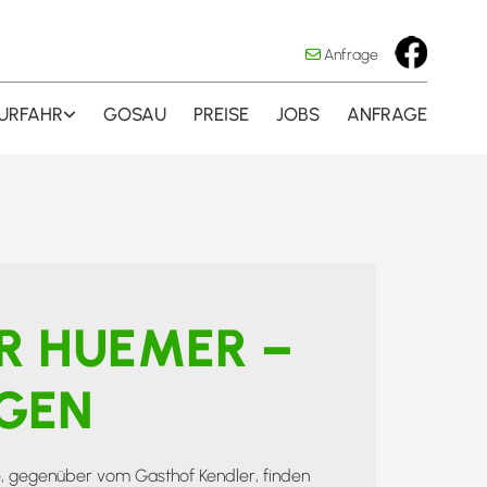
Anfrage

-URFAHR
GOSAU
PREISE
JOBS
ANFRAGE
UR HUEMER –
LGEN
e, gegenüber vom Gasthof Kendler, finden